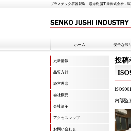
プラスチック容器製造 扇港樹脂工業株式会社 - 
ホーム
安全な製
投稿
更新情報
IS
品質方針
経営理念
ISO9
会社概要
内部監
会社沿革
アクセスマップ
お問い合わせ